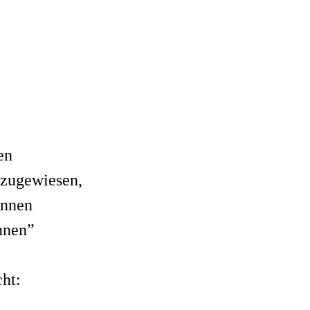
en
 zugewiesen,
ennen
nnen”
ht: